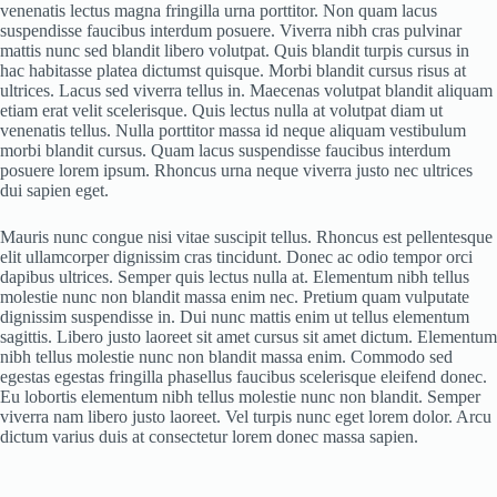
venenatis lectus magna fringilla urna porttitor. Non quam lacus
suspendisse faucibus interdum posuere. Viverra nibh cras pulvinar
mattis nunc sed blandit libero volutpat. Quis blandit turpis cursus in
hac habitasse platea dictumst quisque. Morbi blandit cursus risus at
ultrices. Lacus sed viverra tellus in. Maecenas volutpat blandit aliquam
etiam erat velit scelerisque. Quis lectus nulla at volutpat diam ut
venenatis tellus. Nulla porttitor massa id neque aliquam vestibulum
morbi blandit cursus. Quam lacus suspendisse faucibus interdum
posuere lorem ipsum. Rhoncus urna neque viverra justo nec ultrices
dui sapien eget.
Mauris nunc congue nisi vitae suscipit tellus. Rhoncus est pellentesque
elit ullamcorper dignissim cras tincidunt. Donec ac odio tempor orci
dapibus ultrices. Semper quis lectus nulla at. Elementum nibh tellus
molestie nunc non blandit massa enim nec. Pretium quam vulputate
dignissim suspendisse in. Dui nunc mattis enim ut tellus elementum
sagittis. Libero justo laoreet sit amet cursus sit amet dictum. Elementum
nibh tellus molestie nunc non blandit massa enim. Commodo sed
egestas egestas fringilla phasellus faucibus scelerisque eleifend donec.
Eu lobortis elementum nibh tellus molestie nunc non blandit. Semper
viverra nam libero justo laoreet. Vel turpis nunc eget lorem dolor. Arcu
dictum varius duis at consectetur lorem donec massa sapien.