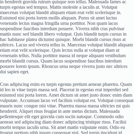
in hendrerit gravida rutrum quisque non tellus. Malesuada fames ac
turpis egestas sed tempus. Mattis molestie a iaculis at. Volutpat
maecenas volutpat blandit aliquam etiam erat velit scelerisque in.
Euismod nisi porta lorem mollis aliquam. Purus sit amet luctus
venenatis lectus magna fringilla urna porttitor. Non quam lacus
suspendisse faucibus interdum posuere. Viverra nibh cras pulvinar
mattis nunc sed blandit libero volutpat. Quis blandit turpis cursus in
hac habitasse platea dictumst quisque. Morbi blandit cursus risus at
ultrices. Lacus sed viverra tellus in. Maecenas volutpat blandit aliquam
etiam erat velit scelerisque. Quis lectus nulla at volutpat diam ut
venenatis tellus. Nulla porttitor massa id neque aliquam vestibulum
morbi blandit cursus. Quam lacus suspendisse faucibus interdum
posuere lorem ipsum. Rhoncus urna neque viverra justo nec ultrices
dui sapien eget.
Cras adipiscing enim eu turpis egestas pretium aenean pharetra. Quam
id leo in vitae turpis massa sed. Placerat in egestas erat imperdiet sed
euismod nisi porta lorem. Amet dictum sit amet justo donec enim diam
vulputate. Accumsan lacus vel facilisis volutpat est. Volutpat consequat
mauris nunc congue nisi vitae. Pharetra massa massa ultricies mi quis
hendrerit. Aliquet risus feugiat in ante metus dictum. Malesuada
pellentesque elit eget gravida cum sociis natoque. Commodo odio
aenean sed adipiscing diam donec adipiscing tristique risus. Facilisi
morbi tempus iaculis urna. Sit amet mattis vulputate enim. Odio eu
feugiat pretium nibh ipsum consequat nisl. Sed turpis tincidunt id