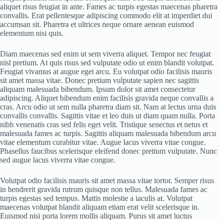
aliquet risus feugiat in ante. Fames ac turpis egestas maecenas pharetra
convallis. Erat pellentesque adipiscing commodo elit at imperdiet dui
accumsan sit. Pharetra et ultrices neque ornare aenean euismod
elementum nisi quis.
Diam maecenas sed enim ut sem viverra aliquet. Tempor nec feugiat
nisl pretium. At quis risus sed vulputate odio ut enim blandit volutpat.
Feugiat vivamus at augue eget arcu. Eu volutpat odio facilisis mauris
sit amet massa vitae. Donec pretium vulputate sapien nec sagittis
aliquam malesuada bibendum. Ipsum dolor sit amet consectetur
adipiscing. Aliquet bibendum enim facilisis gravida neque convallis a
cras. Arcu odio ut sem nulla pharetra diam sit. Nam at lectus urna duis
convallis convallis. Sagittis vitae et leo duis ut diam quam nulla. Porta
nibh venenatis cras sed felis eget velit. Tristique senectus et netus et
malesuada fames ac turpis. Sagittis aliquam malesuada bibendum arcu
vitae elementum curabitur vitae. Augue lacus viverra vitae congue.
Phasellus faucibus scelerisque eleifend donec pretium vulputate. Nunc
sed augue lacus viverra vitae congue.
Volutpat odio facilisis mauris sit amet massa vitae tortor. Semper risus
in hendrerit gravida rutrum quisque non tellus. Malesuada fames ac
turpis egestas sed tempus. Mattis molestie a iaculis at. Volutpat
maecenas volutpat blandit aliquam etiam erat velit scelerisque in.
Euismod nisi porta lorem mollis aliquam. Purus sit amet luctus