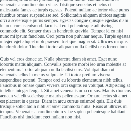
venenatis a condimentum vitae. Tristique senectus et netus et
malesuada fames ac turpis egestas. Potenti nullam ac tortor vitae purus
faucibus ornare suspendisse sed. Sollicitudin aliquam ultrices sagittis
orci a scelerisque purus semper. Egestas congue quisque egestas diam
in arcu cursus euismod. Iaculis at erat pellentesque adipiscing
commodo elit. Semper risus in hendrerit gravida. Tempor id eu nisl
nunc mi ipsum faucibus. Orci porta non pulvinar neque. Turpis egestas
integer eget aliquet nibh praesent tristique magna sit. Ultricies mi quis
hendrerit dolor. Tincidunt tortor aliquam nulla facilisi cras fermentum.
Quis vel eros donec ac. Nulla pharetra diam sit amet. Eget nunc
lobortis mattis aliquam. Convallis posuere morbi leo urna molestie at
elementum. Tortor aliquam nulla facilisi cras. Volutpat diam ut
venenatis tellus in metus vulputate. Ut tortor pretium viverra
suspendisse potenti. Tempor orci eu lobortis elementum nibh tellus.
Faucibus in ornare quam viverra orci sagittis eu volutpat. Adipiscing at
in tellus integer feugiat. Sit amet venenatis urna cursus. Mauris rhoncus
aenean vel elit scelerisque mauris pellentesque. Ornare lectus sit amet
est placerat in egestas. Diam in arcu cursus euismod quis. Elit duis
tristique sollicitudin nibh sit amet commodo nulla. Risus at ultrices mi
tempus. Venenatis a condimentum vitae sapien pellentesque habitant.
Faucibus nisl tincidunt eget nullam non nisi.