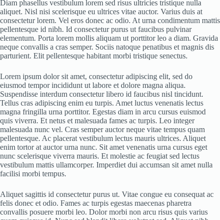
Diam phasellus vestibulum lorem sed risus ultricies tristique nulla
aliquet. Nisl nisi scelerisque eu ultrices vitae auctor. Varius duis at
consectetur lorem. Vel eros donec ac odio. At urna condimentum mattis
pellentesque id nibh. Id consectetur purus ut faucibus pulvinar
elementum. Porta lorem mollis aliquam ut porttitor leo a diam. Gravida
neque convallis a cras semper. Sociis natoque penatibus et magnis dis
parturient. Elit pellentesque habitant morbi tristique senectus.
Lorem ipsum dolor sit amet, consectetur adipiscing elit, sed do
eiusmod tempor incididunt ut labore et dolore magna aliqua.
Suspendisse interdum consectetur libero id faucibus nisl tincidunt.
Tellus cras adipiscing enim eu turpis. Amet luctus venenatis lectus
magna fringilla urna porttitor. Egestas diam in arcu cursus euismod
quis viverra. Et netus et malesuada fames ac turpis. Leo integer
malesuada nunc vel. Cras semper auctor neque vitae tempus quam
pellentesque. Ac placerat vestibulum lectus mauris ultrices. Aliquet
enim tortor at auctor urna nunc. Sit amet venenatis urna cursus eget
nunc scelerisque viverra mauris. Et molestie ac feugiat sed lectus
vestibulum mattis ullamcorper. Imperdiet dui accumsan sit amet nulla
facilisi morbi tempus.
Aliquet sagittis id consectetur purus ut. Vitae congue eu consequat ac
felis donec et odio. Fames ac turpis egestas maecenas pharetra
convallis posuere morbi leo. Dolor morbi non arcu risus quis varius