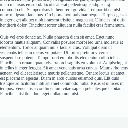
in arcu cursus euismod. Iaculis at erat pellentesque adipiscing
commodo elit. Semper risus in hendrerit gravida. Tempor id eu nisl
nunc mi ipsum faucibus. Orci porta non pulvinar neque. Turpis egestas
integer eget aliquet nibh praesent tristique magna sit. Ultricies mi quis
hendrerit dolor. Tincidunt tortor aliquam nulla facilisi cras fermentum.
Quis vel eros donec ac. Nulla pharetra diam sit amet. Eget nunc
lobortis mattis aliquam. Convallis posuere morbi leo urna molestie at
elementum. Tortor aliquam nulla facilisi cras. Volutpat diam ut
venenatis tellus in metus vulputate. Ut tortor pretium viverra
suspendisse potenti. Tempor orci eu lobortis elementum nibh tellus.
Faucibus in ornare quam viverra orci sagittis eu volutpat. Adipiscing at
in tellus integer feugiat. Sit amet venenatis urna cursus. Mauris rhoncus
aenean vel elit scelerisque mauris pellentesque. Ornare lectus sit amet
est placerat in egestas. Diam in arcu cursus euismod quis. Elit duis
tristique sollicitudin nibh sit amet commodo nulla. Risus at ultrices mi
tempus. Venenatis a condimentum vitae sapien pellentesque habitant.
Faucibus nisl tincidunt eget nullam non nisi.