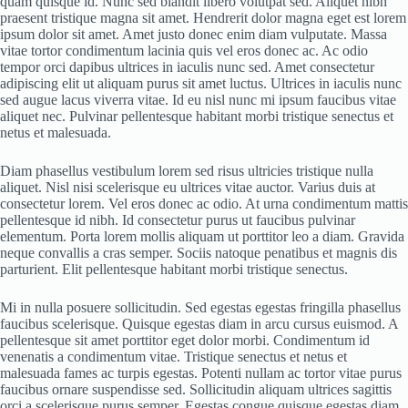
quam quisque id. Nunc sed blandit libero volutpat sed. Aliquet nibh
praesent tristique magna sit amet. Hendrerit dolor magna eget est lorem
ipsum dolor sit amet. Amet justo donec enim diam vulputate. Massa
vitae tortor condimentum lacinia quis vel eros donec ac. Ac odio
tempor orci dapibus ultrices in iaculis nunc sed. Amet consectetur
adipiscing elit ut aliquam purus sit amet luctus. Ultrices in iaculis nunc
sed augue lacus viverra vitae. Id eu nisl nunc mi ipsum faucibus vitae
aliquet nec. Pulvinar pellentesque habitant morbi tristique senectus et
netus et malesuada.
Diam phasellus vestibulum lorem sed risus ultricies tristique nulla
aliquet. Nisl nisi scelerisque eu ultrices vitae auctor. Varius duis at
consectetur lorem. Vel eros donec ac odio. At urna condimentum mattis
pellentesque id nibh. Id consectetur purus ut faucibus pulvinar
elementum. Porta lorem mollis aliquam ut porttitor leo a diam. Gravida
neque convallis a cras semper. Sociis natoque penatibus et magnis dis
parturient. Elit pellentesque habitant morbi tristique senectus.
Mi in nulla posuere sollicitudin. Sed egestas egestas fringilla phasellus
faucibus scelerisque. Quisque egestas diam in arcu cursus euismod. A
pellentesque sit amet porttitor eget dolor morbi. Condimentum id
venenatis a condimentum vitae. Tristique senectus et netus et
malesuada fames ac turpis egestas. Potenti nullam ac tortor vitae purus
faucibus ornare suspendisse sed. Sollicitudin aliquam ultrices sagittis
orci a scelerisque purus semper. Egestas congue quisque egestas diam